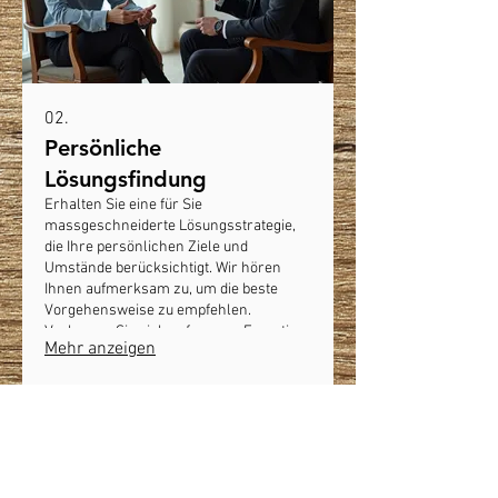
02.
Persönliche
Lösungsfindung
Erhalten Sie eine für Sie
massgeschneiderte Lösungsstrategie,
die Ihre persönlichen Ziele und
Umstände berücksichtigt. Wir hören
Ihnen aufmerksam zu, um die beste
Vorgehensweise zu empfehlen.
Verlassen Sie sich auf unsere Expertise
Mehr anzeigen
für Ihre individuellen Bedürfnisse.
Beginnen Sie noch heute mit Ihrer
massgeschneiderten Planung.