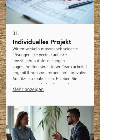
01.
Individuelles Projekt
Wir entwickeln massgeschneiderte
Lösungen, die perfekt auf Ihre
spezifischen Anforderungen
zugeschnitten sind. Unser Team arbeitet
eng mit Ihnen zusammen, um innovative
Ansätze zu realisieren. Erleben Sie
massgeschneiderten Service für
Mehr anzeigen
einzigartige Herausforderungen. Wir
bringen Ihre Vision zum Erfolg.